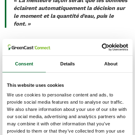
« La meilleure façon serait que les données
éclairent automatiquement la décision sur
le moment et la quantité d'eau, puis le
font. »
Le premier domaine de recherche de Roberson est
celui de l'eau.
Roberson souligne que « l'eau est la
ressource la plus limitante pour la planète. Tout
dépend de l'eau. » Il note également que « parce que
Consent
Details
About
les terrains de golf sont dans le domaine de
l'agriculture, mais qu'ils sont là pour les loisirs
(plutôt que pour la nourriture ou autre nécessité),
l'utilisation excessive d'eau pour préserver la qualité
This website uses cookies
du gazon peut être mal vue, surtout en cas de
sécheresse ».
We use cookies to personalise content and ads, to
provide social media features and to analyse our traffic.
We also share information about your use of our site with
our social media, advertising and analytics partners who
may combine it with other information that you’ve
provided to them or that they’ve collected from your use