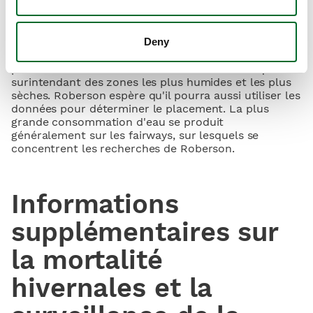
L'une des questions que Roberson se pose dans le
cadre du partenariat Spiio est de savoir comment
Deny
déterminer l'emplacement optimal des capteurs. À
l'heure actuelle, la meilleure façon de décider où les
placer est basée sur les connaissances historiques du
surintendant des zones les plus humides et les plus
sèches. Roberson espère qu'il pourra aussi utiliser les
données pour déterminer le placement. La plus
grande consommation d'eau se produit
généralement sur les fairways, sur lesquels se
concentrent les recherches de Roberson.
Informations
supplémentaires sur
la mortalité
hivernales et la